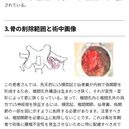
されている。
3.骨の削除範囲と術中画像
この患者さんでは、先天的にL5横突起と仙骨翼が内側で偽関節を
形成するため、椎間孔外構造は生まれつき狭く、それが変性・変
形によって更に狭くなっている。従って、椎間孔内と椎間孔外の両
方でL5神経根を除圧するには、横突起、椎間関節、仙骨翼、偽関
節の一部を図に示すように削除する必要があります。注意すべき
は、椎間関節を必要以上に削除しないことです。これは青壮年期
者で術後に腰椎不安性を発生させないために特に配慮すべき点で