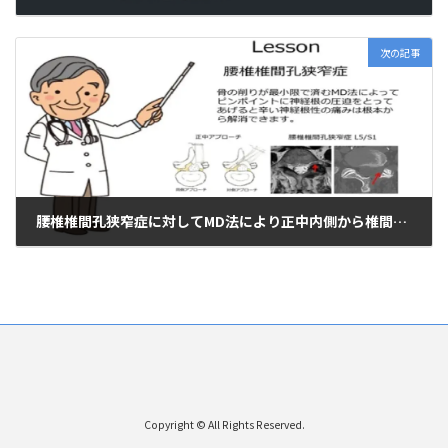
2020年6月4日
次の記事
腰椎椎間孔狭窄症に対してMD法により正中内側から椎間孔拡大術を行い、神経根を除圧したケースの紹介。
2020年6月7日
Copyright © All Rights Reserved.