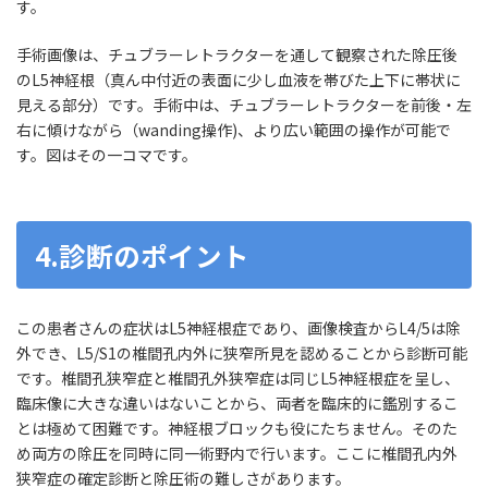
す。
手術画像は、チュブラーレトラクターを通して観察された除圧後
のL5神経根（真ん中付近の表面に少し血液を帯びた上下に帯状に
見える部分）です。手術中は、チュブラーレトラクターを前後・左
右に傾けながら（wanding操作)、より広い範囲の操作が可能で
す。図はその一コマです。
4.診断のポイント
この患者さんの症状はL5神経根症であり、画像検査からL4/5は除
外でき、L5/S1の椎間孔内外に狭窄所見を認めることから診断可能
です。椎間孔狭窄症と椎間孔外狭窄症は同じL5神経根症を呈し、
臨床像に大きな違いはないことから、両者を臨床的に鑑別するこ
とは極めて困難です。神経根ブロックも役にたちません。そのた
め両方の除圧を同時に同一術野内で行います。ここに椎間孔内外
狭窄症の確定診断と除圧術の難しさがあります。