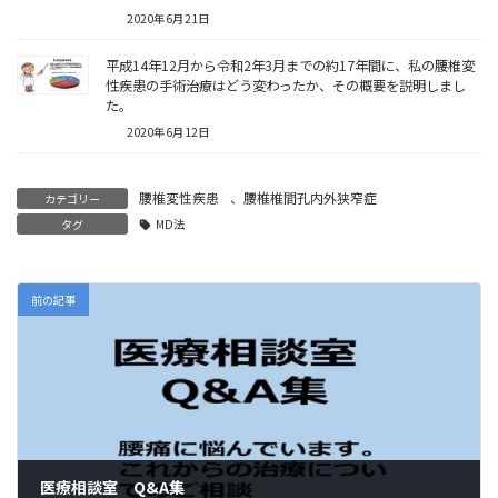
2020年6月21日
平成14年12月から令和2年3月までの約17年間に、私の腰椎変
性疾患の手術治療はどう変わったか、その概要を説明しまし
た。
2020年6月12日
腰椎変性疾患
、
腰椎椎間孔内外狭窄症
カテゴリー
タグ
MD法
前の記事
医療相談室 Q&A集