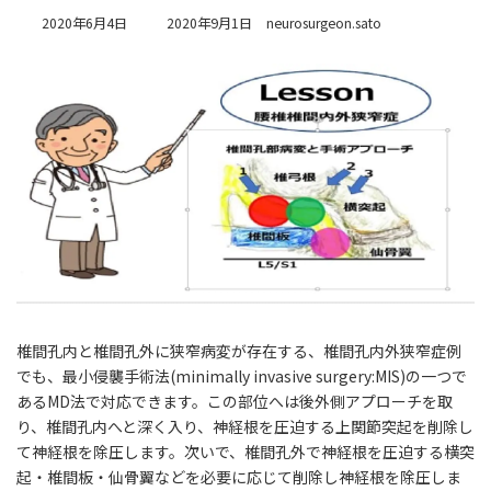
最
2020年6月4日
2020年9月1日
neurosurgeon.sato
終
更
新
日
時
:
椎間孔内と椎間孔外に狭窄病変が存在する、椎間孔内外狭窄症例
でも、最小侵襲手術法(minimally invasive surgery:MIS)の一つで
あるMD法で対応できます。この部位へは後外側アプローチを取
り、椎間孔内へと深く入り、神経根を圧迫する上関節突起を削除し
て神経根を除圧します。次いで、椎間孔外で神経根を圧迫する横突
起・椎間板・仙骨翼などを必要に応じて削除し神経根を除圧しま