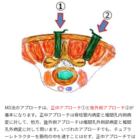
MD法のアプローチは、
正中アプローチ
①と
後外側アプローチ
②が
基本になります。
正中アプローチ
は脊柱管内病変と椎間孔内側病
変に対して、他方、
後
外側アプローチは椎間孔外側部病変と椎間
孔外病変
に対して用います。いづれのアプローチでも、チュブラ
ーレトラクターを筋肉の中を通すことはせず、正中アプローチでは