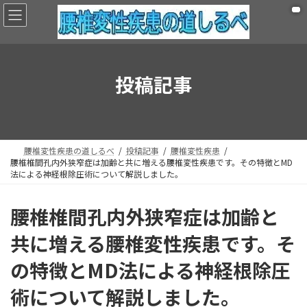
コ
ナ
ン
ビ
テ
ゲ
ン
ー
ツ
シ
へ
ョ
投稿記事
ス
ン
キ
に
ッ
移
プ
動
腰椎変性疾患の道しるべ
投稿記事
腰椎変性疾患
腰椎椎間孔内外狭窄症は加齢と共に増える腰椎変性疾患です。その特徴とMD
法による神経根除圧術について解説しました。
腰椎椎間孔内外狭窄症は加齢と
共に増える腰椎変性疾患です。そ
の特徴とMD法による神経根除圧
術について解説しました。