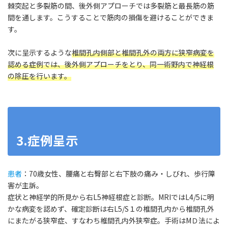
棘突起と多裂筋の間、後外側アプローチでは多裂筋と最長筋の筋
間を通します。こうすることで筋肉の損傷を避けることができま
す。
次に呈示するような
椎間孔内側部と椎間孔外の両方に狭窄病変を
認める症例では、後外側アプローチをとり、同一術野内で神経根
の除圧を行います。
3.症例呈示
患者
：70歳女性、腰痛と右臀部と右下肢の痛み・しびれ、歩行障
害が主訴。
症状と神経学的所見から右L5神経根症と診断。MRIではL4/5に明
かな病変を認めず、確定診断は右L5/S１の椎間孔内から椎間孔外
にまたがる狭窄症、すなわち椎間孔内外狭窄症。手術はMＤ法によ