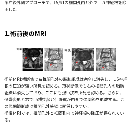
る右後外側アプローチで、L5/S1の椎間孔内と外でＬ５神経根を除
圧した。
1.術前後のMRI
術前ＭRI:横断像で右椎間孔外の脂肪組織は完全に消失し、Ｌ5神経
根の圧迫が強い所見を認める。冠状断像でも右の椎間孔内の脂肪
組織は消失しており、ここにも強い狭窄所見を認める。さらに、
側彎変形と右でL5横突起と仙骨翼が内側で偽関節を形成する。こ
の偽関節形成は椎間孔外狭窄に関係しやすい。
術後ＭRIでは、椎間孔外と椎間孔内で神経根の除圧が得られてい
る。