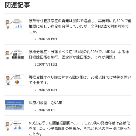
関連記事
腰部脊柱管狭窄症の再発は加齢で増加し、再発時に約30％で他
椎間に新しい病変を合併していたが、全例MD法で対処可能で
した。
2020年7月19日
腰椎分離症・分離すべり症 154例の約30%で、MD法による神
経根除圧術を施行。固定術か除圧術か、それが問題！
2020年7月11日
腰椎変性すべり症に対する固定術は、70歳以降では特例を除い
て不要です。
2020年7月10日
医療相談室 Q&A集
2020年7月1日
MD法を行った腰椎椎間板ヘルニア1359例の発症年齢は高齢化
を示した。少子高齢化の影響か、それとも私のデータに限った
ことか。