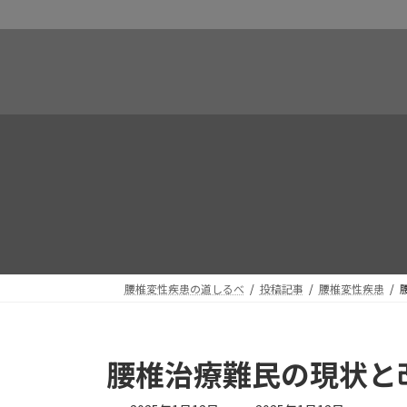
コ
ナ
ン
ビ
テ
ゲ
ン
ー
ツ
シ
へ
ョ
ス
ン
キ
に
ッ
移
プ
動
腰椎変性疾患の道しるべ
投稿記事
腰椎変性疾患
腰椎治療難民の現状と