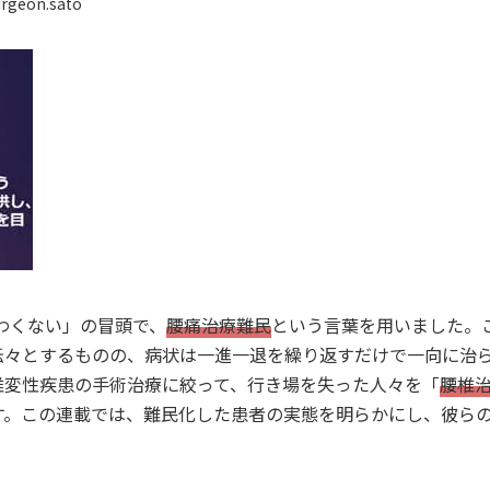
rgeon.sato
こわくない」の冒頭で、
腰痛治療難民
という言葉を用いました。
転々とするものの、病状は一進一退を繰り返すだけで一向に治
椎変性疾患の手術治療に絞って、行き場を失った人々を「
腰椎
す。この連載では、難民化した患者の実態を明らかにし、彼ら