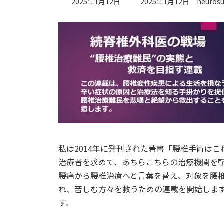
最
2025年1月12日
2025年1月12日
neurosu
終
更
新
日
時
:
私は2014年に発刊された著書「腰椎手術は
治療者を求めて、あちらこちらの治療機関を
腰痛から腰椎治療へと言葉を替え、対象を腰
れ、苦しむ方々を救うための連載を開始しま
す。