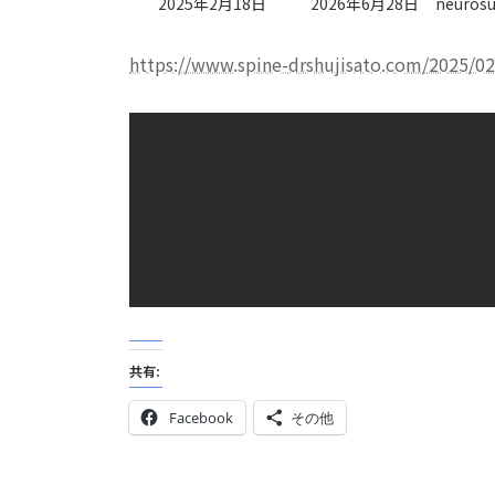
最
2025年2月18日
2026年6月28日
neurosu
終
更
https://www.spine-drshujisato.com/2025/02
新
日
時
:
共有:
Facebook
その他