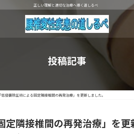
正しい理解と適切な治療へ導く道しるべ
投稿記事
「低侵襲除圧術による固定隣接椎間の再発治療」を更新しました。
固定隣接椎間の再発治療」を更