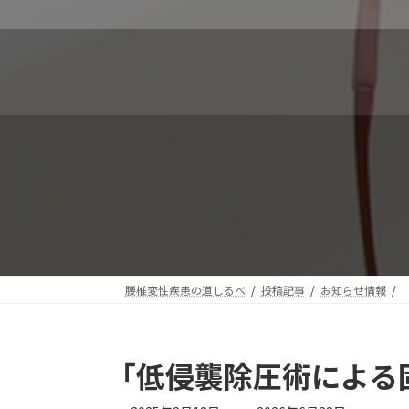
コ
ナ
ン
ビ
テ
ゲ
ン
ー
ツ
シ
へ
ョ
ス
ン
キ
に
ッ
移
プ
動
腰椎変性疾患の道しるべ
投稿記事
お知らせ情報
「低侵襲除圧術による