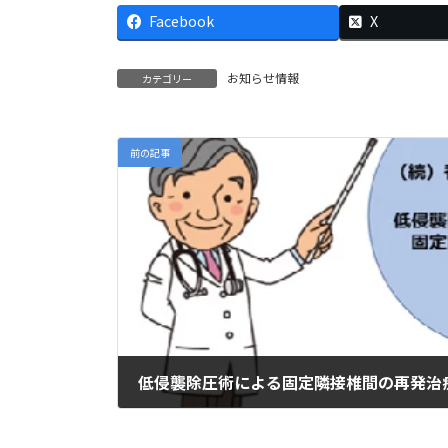
Facebook
X
お知らせ情報
カテゴリー
前の記事
低侵襲除圧術による固定隣接椎間の再発治
2025年2月18日