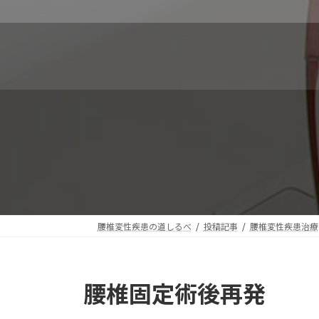
コ
ナ
ン
ビ
テ
ゲ
ン
ー
ツ
シ
へ
ョ
ス
ン
キ
に
ッ
移
プ
動
腰椎変性疾患の道しるべ
投稿記事
腰椎変性疾患治療
腰椎固定術後再発