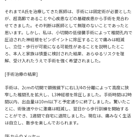
それまでA氏を治療してきた医師は、手術には固定術が必要とした
が、超高齢であることや心疾患などの基礎疾患から手術を見合わ
せてきました。その判断は医師として無理のないことであったと
思います。しかし、私は、小切開の低侵襲手術によって椎間孔内で
圧迫された神経根をピンポイントに除圧することで痛みは軽減
し、立位・歩行が可能になる可能性があることを説明したとこ
ろ、本人と家族は慎重に検討された結果、あらゆるリスクを理
解、受け入れたうえで手術を強く希望されました。
[手術治療の結果]
手術は、2cmの切開で顕微鏡下に右L3/4の分離によって高度に狭
窄した椎間孔を拡大し、L3神経根を除圧しました。手術時間は2時
間以内、出血量は10ml以下と予定通りに終了しました。驚いたこ
とに、術後速やかに激痛は軽減し、翌日から歩行訓練を開始する
ことができ、1週間で自宅に退院しました。現在は、痛みなく生活
は自立し、散歩を楽しんでおられます。
[私からのメッセー