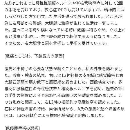
A氏はこれまでに腰椎椎間板ヘルニアや脊柱管狭窄症に対して2回
の手術を受けており、狭心症でPCIも受けていますが、精神的には
しっかりした方で自立した生活を送っておられました。ところが
急に右腰部から臀部、大腿部に激痛が生じて生活は一変しまし
た。座っている時や横になっている時に激痛は和らぐが、立ち上が
ると激痛が出現し、右下肢の脱力で転倒するようになりました。
そのため、右大腿骨と肩を骨折して手術を受けています。
[激痛としびれ、下肢脱力の原因]
激痛と車椅子の必要な状態が続くことから、私の外来を訪れまし
た。診察・検査の結果、右L2とL3神経根の支配域に感覚障害と右
大腿四頭筋の筋力低下と筋萎縮を認めました。画像検査では、多
椎間に腰椎症性の脊柱管狭窄と椎間板ヘルニアを認め、過去の2回
の手術の影響によると思われる両側L3の分離症を認めました。こ
の分離症と関連して、右L3/4の椎間孔の高度狭窄を認めました。
症状と神経障害の特徴、画像所見から、A氏の激痛と起立障害の原
因は、L3の分離症による椎間孔狭窄症と診断しました。
[低侵襲手術の選択]