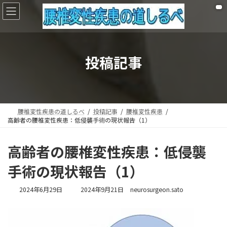
コ
ナ
ン
ビ
テ
ゲ
ン
ー
ツ
シ
へ
ョ
投稿記事
ス
ン
キ
に
ッ
移
プ
動
腰椎変性疾患の道しるべ
投稿記事
腰椎変性疾患
高齢者の腰椎変性疾患：低侵襲手術の現状報告（1）
高齢者の腰椎変性疾患：低侵襲
手術の現状報告（1）
最
2024年6月29日
2024年9月21日
neurosurgeon.sato
終
更
新
日