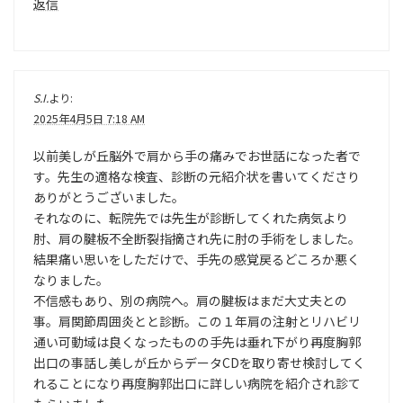
返信
S.I.
より:
2025年4月5日 7:18 AM
以前美しが丘脳外で肩から手の痛みでお世話になった者で
す。先生の適格な検査、診断の元紹介状を書いてくださり
ありがとうございました。
それなのに、転院先では先生が診断してくれた病気より
肘、肩の腱板不全断裂指摘され先に肘の手術をしました。
結果痛い思いをしただけで、手先の感覚戻るどころか悪く
なりました。
不信感もあり、別の病院へ。肩の腱板はまだ大丈夫との
事。肩関節周囲炎とと診断。この１年肩の注射とリハビリ
通い可動域は良くなったものの手先は垂れ下がり再度胸郭
出口の事話し美しが丘からデータCDを取り寄せ検討してく
れることになり再度胸郭出口に詳しい病院を紹介され診て