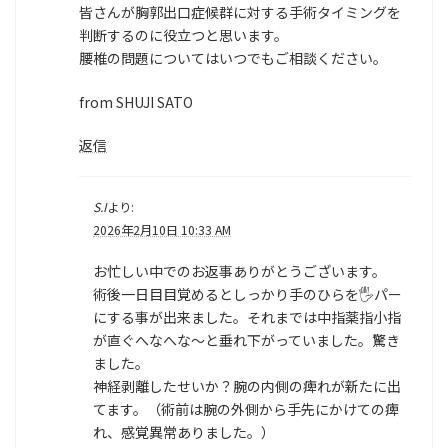
皆さんが胸郭出口症候群に対する手術タイミングを
判断するのに役立つと思います。
腰椎の問題についてはいつでもご相談ください。
from SHUJI SATO
返信
S.I
より:
2026年2月10日 10:33 AM
お忙しい中でのお返事ありがとうございます。
術後一日目目覚めるとしっかり手のひらを🖐️パー
にする事が出来ました。それまでは中指薬指小指
が直ぐへなへな〜と垂れ下がっていました。驚き
ました。
神経剥離したせいか？腕の内側の痺れが新たに出
てます。（術前は腕の外側から手先にかけての痺
れ、感覚異常ありました。）