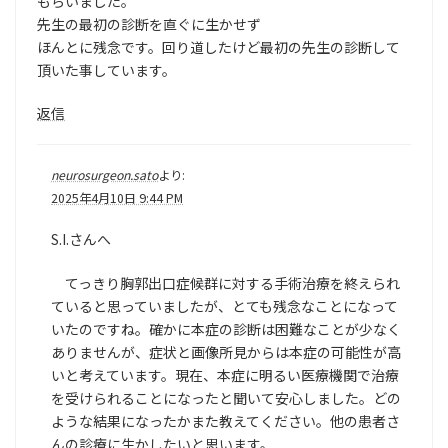
もらいました。
先生の最初の診断を直ぐに生かせず
ほんとに残念です。回り道したけど最初の先生の診断して
頂いた事しています。
返信
neurosurgeon.sato
より:
2025年4月10日 9:44 PM
S.I.さんへ
てっきり胸郭出口症候群に対する手術治療を終えられ
ていると思っていましたが、とても残念なことになって
いたのですね。確かに本症の診断は困難なことが少なく
ありませんが、症状と画像所見からは本症の可能性が高
いと考えています。現在、本症に明るい医療機関で治療
を受けられることになったと聞いて安心しました。どの
ような結果になったかまた教えてください。他の患者さ
んの診療に生かしたいと思います。