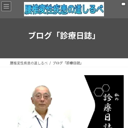
コ
ナ
ン
ビ
テ
ゲ
ン
ー
ツ
シ
へ
ョ
ブログ「診療日誌」
ス
ン
キ
に
ッ
移
プ
動
腰椎変性疾患の道しるべ
ブログ「診療日誌」