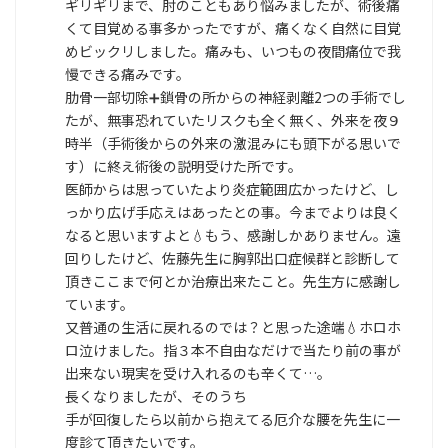
ギリギリまで、肘のこともあり悩みましたが、術後痛
くて目覚める事多かったですが、痛くなく自然に目覚
めビックリしました。痛みも、いつもの夜間痛位で我
慢できる痛みです。
肋骨一部切除➕️鎖骨の所からの神経剥離2つの手術でし
たが、無事恐れていたリスクも全く無く、外来を夜９
時半（手術後からの外来の激混みにも頭下がる思いで
す）に終え術後の説明受けた所です。
医師からは思っていたより炎症範囲広かったけど、し
っかり広げ手応えはあったとの事。今までよりは良く
なると思いますよと💧もう、感謝しかありません。遠
回りしたけど、佐藤先生に胸郭出口症候群と診断して
頂きここまで何とか治療出来たこと。先生方に感謝し
ています。
又普通の生活に戻れるのでは？と思った途端💧ホロホ
ロ泣けました。指３本不自由なだけで当たり前の事が
出来ない現実を受け入れるのも辛くて…。
長くなりましたが、そのうち
手が回復したら以前から抱えてる厄介な腰を先生に一
度診て頂きたいです。