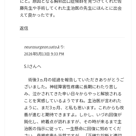
にと。原因となる胸郭出口症候群を見つけてくれた佐
藤先生や手術してくれた主治医の先生にほんとに出会
えて良かったです。
返信
neurosurgeon.sato
より:
2026年5月13日 9:33 PM
S.Iさんへ
術後3ヵ月の経過を報告していただきありがとうご
ざいました。神経障害性疼痛に長期にわたり苦し
み、泣かされてきた辛い日々からやっと解放される
ことを実感しているようですね。主治医が言われた
ように、まだ3ヵ月、と私も思います。これからも改
善が進むと期待できますよ。しかし、いづれ回復が
鈍化し、終着点が訪れますが、その時が来るまで主
治医の指示に従って、一生懸命に回復に努めてくだ
さい。脊椎疾患も当然ですが、「正確な診断と適切