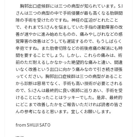
胸郭出口症候群には三つの病型が知られています。S.I
さんは三つの病型の中で手術侵襲が最も高くなる肋鎖間
隙の手術を受けたのですね。神経の圧迫がとれたこと
で、それまでS.Iさんを悩ましていた手指の運動障害の改
善が速やかに進み始めたものの、痛みやしびれなどの感
覚障害の改善はどうしても遅延するので、もうしばらく
辛抱ですね。また肋骨切除などの術後疼痛の解消にも時
間を要することでしょう。しかし、これらの痛みは、術
前のただ耐えるしかなかった絶望的な痛みと違い、間違
いなく改善という出口に向かう痛みなので引き続き頑張
ってください。胸郭出口症候群は三つの病型があること
から診断は容易でなく、手術も高い技術が必要とされる
ので、S.iさんは最終的に良い医師に巡りあい、手術を受
けることになったことはラッキーでした。是非、最終的
にどこまで改善したかをご報告いただければ読者の皆さ
んの参考になると思います。宜しくお願いします。
from SHUJI SATO