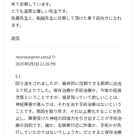
来て診察しています。
とても温厚な優しい先生です。
佐藤先生と、船越先生に診察して頂けた事で前向きになれ
ます。
返信
neurosurgeon.sato
より:
2025年5月3日 11:26 PM
S.I.
回り道をされましたが、最終的に信頼できる医師に出会
えて何よりでした。保存治療か手術治療か、今後の経過
次第ということですが、是非知っていて欲しいことは、
神経障害が進んでは、それを治す手術治療はないという
ことです。原因を取り除き、それ以上悪化することを防
止し、障害受けた神経の回復力を引き出すことが手術治
療の目的です。確か、左鎖骨付近に外傷か、手術かが先
行していたのではないでしょうか。だとすると保存治療