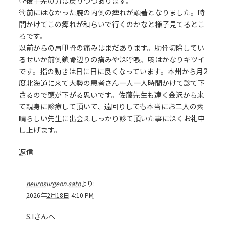
術後手先の力は戻りつつあります。
術前にはなかった腕の内側の痺れが顕著となりました。時
間かけてこの痺れが和らいで行くのかなと様子見てるとこ
ろです。
以前からの肩甲骨の痛みはまだあります。肋骨切除してい
るせいか前側鎖骨辺りの痛みや深呼吸、咳はかなりキツイ
です。指の動きは日に日に良くなっています。本州から月2
度北海道に来て大勢の患者さん一人一人時間かけて診て下
さるので頭が下がる思いです。佐藤先生も遠く金沢から来
て親身に診療して頂いて、遠回りしても本当にお二人の素
晴らしい先生に出会えしっかり診て頂いた事に深くお礼申
し上げます。
返信
neurosurgeon.sato
より:
2026年2月18日 4:10 PM
S.Iさんへ