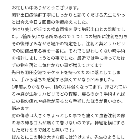
お忙しい中ありがとうございます。
胸郭出口症候群丁寧にしっかりと診てくださる先生にやっ
と出会え今日２回目の治療終えました。
やはり美しが丘での検査画像を見て胸郭出口との診断でし
た。2箇所気になる所あるので１つ１つの場所に注射を打ち
その後様子みながら場所の特定をし、注射と薬とリハビリ
での回復出来る事を一番に。それでも思わしくない時手術
を検討しましょうとの事でした。最近では手に持ってたは
ずの物を落とし気付かない事が増えてきてます
先日も羽田空港でチケットを持ってたのに落としてしま
い、手から落ちた感覚すら無くてかなり凹みました。
1年前よりかなり手、指の力は弱くなってます。押されてい
る神経が注射リハビリでどの程度、戻るのか？手術すれば
この指の痺れや感覚が戻るなら手術したほうが良いのか、
悩みます。
肘の傷跡は大きくちょっとした事でも痛くて血管注射の際
のあの縛るゴムが痛くて巻けないのです。神経を横にずら
しただけなので触ると痛いです。
ほんとにこの肘の大きな傷には泣けます。先生のようにし