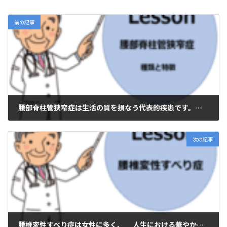
前の記事
腰部脊柱管狭窄症は生活の質を損なう代表的疾患です。高齢化が進む我が国では、これからも増加していくと予測されます。まず正しい知識をもつことが病気克服の第一歩です。
2020年5月21日
次の記事
腰椎変性すべり症は女性に多く、 人生における華やかな日々を蝕み、老後の夢を奪い取る痛ましい病気です。