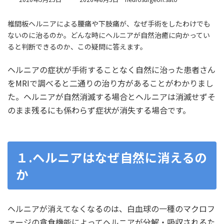
終
更
椎間板ヘルニアによる腰痛や下肢痛が、なぜ手術をしたわけでも
新
ないのに治るのか。どんな時にヘルニアが自然治癒に向かってい
日
時
ると判断できるのか、この疑問に答えます。
:
ヘルニアの症状が手術することなく自然に治った患者さん
をMRIで調べると二通りの治り方があることがわかりまし
た。ヘルニアが自然消滅する場合とヘルニアは消滅せずそ
のまま残るにも係わらず症状が消失する場合です。
１.ヘルニアはなぜ自然に消えるの
か
ヘルニアが消えてなくなるのは、白血球の一種のマクロフ
ァージの貪食機能によってヘルニアが分解・吸収されるた