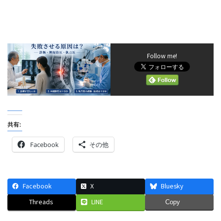
Follow me!
共有:
Facebook
その他
Facebook
X
Bluesky
Threads
LINE
Copy