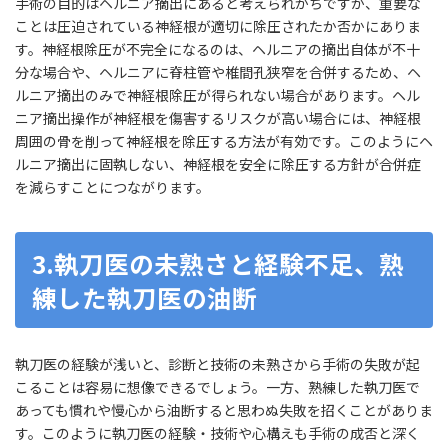
手術の目的はヘルニア摘出にあると考えられがちですが、重要な
ことは圧迫されている神経根が適切に除圧されたか否かにありま
す。神経根除圧が不完全になるのは、ヘルニアの摘出自体が不十
分な場合や、ヘルニアに脊柱管や椎間孔狭窄を合併するため、ヘ
ルニア摘出のみで神経根除圧が得られない場合があります。ヘル
ニア摘出操作が神経根を傷害するリスクが高い場合には、神経根
周囲の骨を削って神経根を除圧する方法が有効です。このようにヘ
ルニア摘出に固執しない、神経根を安全に除圧する方針が合併症
を減らすことにつながります。
3.執刀医の未熟さと経験不足、熟
練した執刀医の油断
執刀医の経験が浅いと、診断と技術の未熟さから手術の失敗が起
こることは容易に想像できるでしょう。一方、熟練した執刀医で
あっても慣れや慢心から油断すると思わぬ失敗を招くことがありま
す。このように執刀医の経験・技術や心構えも手術の成否と深く