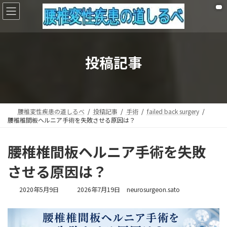
コ
ナ
ン
ビ
テ
ゲ
ン
ー
ツ
シ
へ
ョ
投稿記事
ス
ン
キ
に
ッ
移
プ
動
腰椎変性疾患の道しるべ
投稿記事
手術
failed back surgery
腰椎椎間板ヘルニア手術を失敗させる原因は？
腰椎椎間板ヘルニア手術を失敗
させる原因は？
最
2020年5月9日
2026年7月19日
neurosurgeon.sato
終
更
新
日