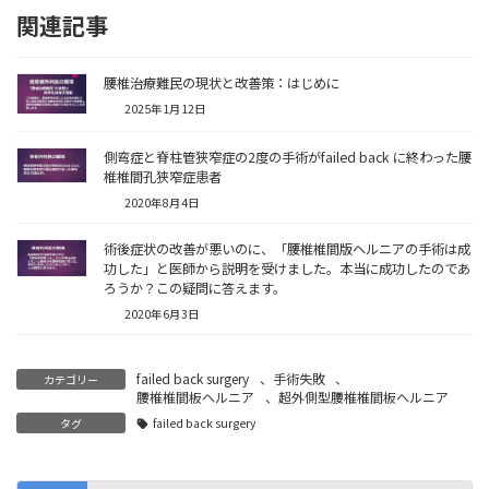
関連記事
腰椎治療難民の現状と改善策：はじめに
2025年1月12日
側弯症と脊柱管狭窄症の2度の手術がfailed back に終わった腰
椎椎間孔狭窄症患者
2020年8月4日
術後症状の改善が悪いのに、「腰椎椎間版ヘルニアの手術は成
功した」と医師から説明を受けました。本当に成功したのであ
ろうか？この疑問に答えます。
2020年6月3日
failed back surgery
、
手術失敗
、
カテゴリー
腰椎椎間板ヘルニア
、
超外側型腰椎椎間板ヘルニア
タグ
failed back surgery