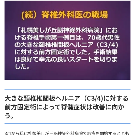
更
新
日
時
:
大きな頚椎椎間板ヘルニア（C3/4)に対する
前方固定術によって脊髄症状は改善に向か
う。
8月から私は札幌美しが丘脳神経外科病院で診療を開始するととも