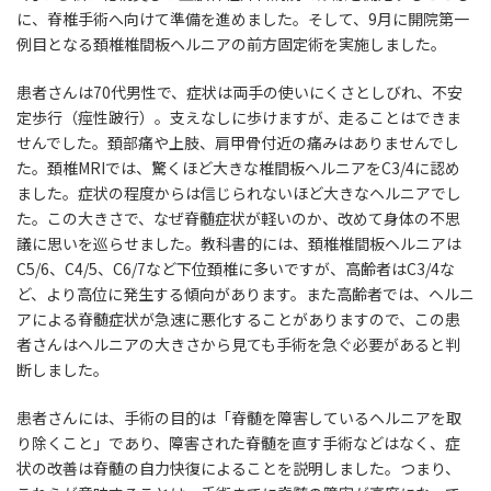
に、脊椎手術へ向けて準備を進めました。そして、9月に開院第一
例目となる頚椎椎間板ヘルニアの前方固定術を実施しました。
患者さんは70代男性で、症状は両手の使いにくさとしびれ、不安
定歩行（痙性跛行）。支えなしに歩けますが、走ることはできま
せんでした。頚部痛や上肢、肩甲骨付近の痛みはありませんでし
た。頚椎MRIでは、驚くほど大きな椎間板ヘルニアをC3/4に認め
ました。症状の程度からは信じられないほど大きなヘルニアでし
た。この大きさで、なぜ脊髄症状が軽いのか、改めて身体の不思
議に思いを巡らせました。教科書的には、頚椎椎間板ヘルニアは
C5/6、C4/5、C6/7など下位頚椎に多いですが、高齢者はC3/4な
ど、より高位に発生する傾向があります。また高齢者では、ヘルニ
アによる脊髄症状が急速に悪化することがありますので、この患
者さんはヘルニアの大きさから見ても手術を急ぐ必要があると判
断しました。
患者さんには、手術の目的は「脊髄を障害しているヘルニアを取
り除くこと」であり、障害された脊髄を直す手術などはなく、症
状の改善は脊髄の自力快復によることを説明しました。つまり、