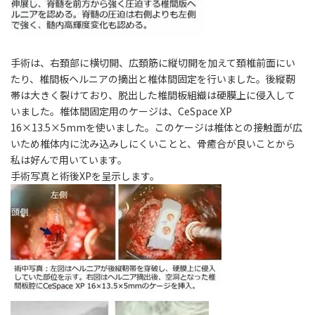
手術は、右頚部に横切開、広頚筋に縦切開を加えて頚椎前面にい
たり、椎間板ヘルニアの摘出と椎体間固定を行いました。後縦靭
帯は大きく裂けており、脱出した椎間板組織は硬膜上に侵入して
いました。椎体間固定用のケージは、CeSpace XP
16×13.5×5mmを使いました。このケージは椎体との接触面が広
いため椎体内に沈み込みしにくいことと、骨癒合が良いことから
私は好んで用いています。
手術写真と術後XPを呈示します。