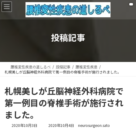
コ
ナ
ン
ビ
テ
ゲ
ン
ー
ツ
シ
へ
ョ
投稿記事
ス
ン
キ
に
ッ
移
プ
動
腰椎変性疾患の道しるべ
投稿記事
腰椎変性疾患
札幌美しが丘脳神経外科病院で第一例目の脊椎手術が施行されました。
札幌美しが丘脳神経外科病院で
第一例目の脊椎手術が施行され
ました。
最
2020年10月3日
2020年10月4日
neurosurgeon.sato
終