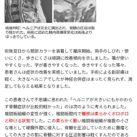
術後翌日から頚部カラーを装着して離床開始。両手のしびれ・使
いにくさ、歩きにくさは順調に改善傾向を示しました。箸が使い
やすくなった、字が書きやすくなった、歩きやすくなった等々、
患者さんは症状の改善を実感していました。手術による創部痛は
軽く、大きなヘルニアでしたが神経合併症はまったく見られず、満
足してもらえる結果となりました。
この患者さんで不思議に思われた「ヘルニアが大きいにもかかわら
ず脊髄症状が比較的軽かった」のは次のように考えられました。
椎間板組織の変性が強く、椎間板腔内で
髄核は柔らかくボロボロ
と砕ける状態
でした。この
柔らかく脆い
椎間板組織が複数の小さ
な塊として硬膜外腔に侵入し、脊髄を圧迫していたために腫瘤と
しての大きさの割に脊髄に対する圧迫影響は軽くすんだのであろ