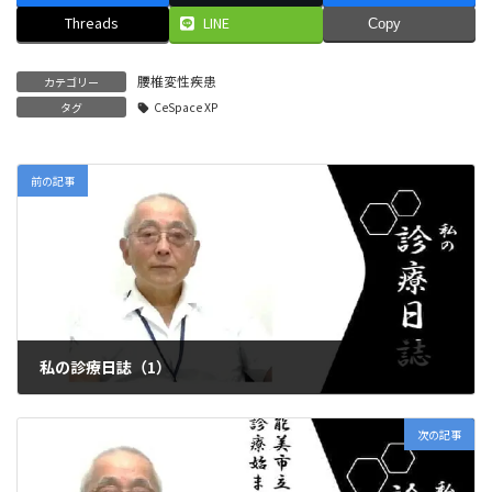
Threads
LINE
Copy
腰椎変性疾患
カテゴリー
タグ
CeSpace XP
前の記事
私の診療日誌（1）
2020年9月2日
次の記事