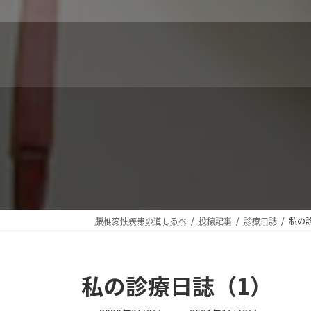
コ
ナ
ン
ビ
テ
ゲ
ン
ー
ツ
シ
へ
ョ
ス
ン
キ
に
ッ
移
プ
動
腰椎変性疾患の道しるべ
投稿記事
診療日誌
私の
私の診療日誌（1）