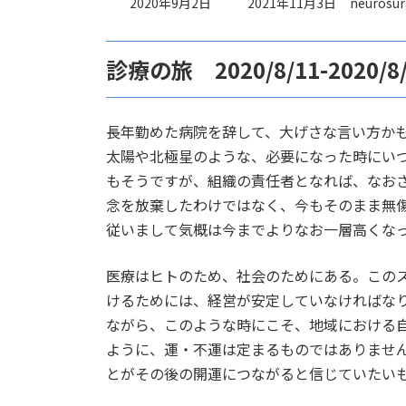
最
2020年9月2日
2021年11月3日
neurosur
終
更
新
診療の旅 2020/8/11-2020/8/
日
時
:
長年勤めた病院を辞して、大げさな言い方か
太陽や北極星のような、必要になった時にい
もそうですが、組織の責任者となれば、なお
念を放棄したわけではなく、今もそのまま無
従いまして気概は今までよりなお一層高くな
医療はヒトのため、社会のためにある。この
けるためには、経営が安定していなければなり
ながら、このような時にこそ、地域における
ように、運・不運は定まるものではありませ
とがその後の開運につながると信じていたい