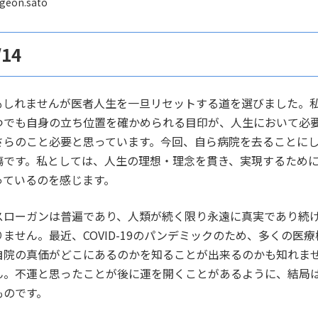
geon.sato
14
もしれませんが医者人生を一旦リセットする道を選びました。
つでも自身の立ち位置を確かめられる目印が、人生において必
さらのこと必要と思っています。今回、自ら病院を去ることに
傷です。私としては、人生の理想・理念を貫き、実現するため
っているのを感じます。
スローガンは普遍であり、人類が続く限り永遠に真実であり続
ません。最近、COVID-19のパンデミックのため、多くの医
自院の真価がどこにあるのかを知ることが出来るのかも知れま
ん。不運と思ったことが後に運を開くことがあるように、結局
ものです。