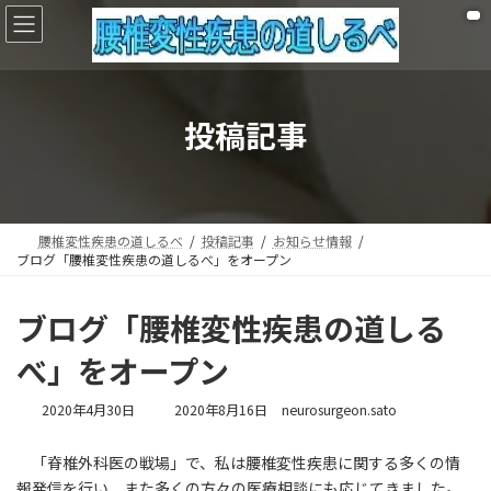
コ
ナ
ン
ビ
テ
ゲ
ン
ー
ツ
シ
へ
ョ
投稿記事
ス
ン
キ
に
ッ
移
プ
動
腰椎変性疾患の道しるべ
投稿記事
お知らせ情報
ブログ「腰椎変性疾患の道しるべ」をオープン
ブログ「腰椎変性疾患の道しる
べ」をオープン
最
2020年4月30日
2020年8月16日
neurosurgeon.sato
終
更
「脊椎外科医の戦場」で、私は腰椎変性疾患に関する多くの情
新
報発信を行い、また多くの方々の医療相談にも応じてきました。
日