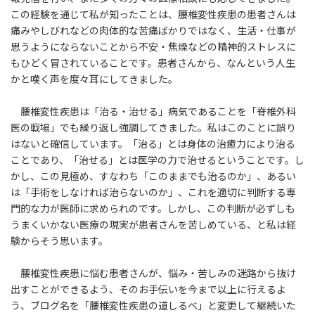
時
この経験を通じて私が知ったことは、腰椎変性疾患の患者さんは
:
痛みやしびれなどの肉体的な苦痛ばかりではなく、生活・仕事が
思うようにならないことから不安・焦燥などの精神的ストレスに
もひどく冒されていることです。患者さんから、なんという人生
かと嘆く声を度々耳にしてきました。
腰椎変性疾患は「治る・治せる」病気であることを「脊椎外科
医の戦場」でも繰り返し強調してきました。私はこのことに誤り
はないと確信しています。「治る」とは身体の治癒力により治る
ことであり、「治せる」とは医学の力で治せるということです。し
かし、この見極め、すなわち「このままでも治るのか」、あるい
は「手術をしなければ治らないのか」、これを適切に判断する専
門的な力が医師に求められのです。しかし、この判断が必ずしも
うまくいかない医療の現実が患者さんを苦しめている、と私は経
験からそう思います。
腰椎変性疾患に悩む患者さんが、悩み・苦しみの迷路から抜け
出すことができるよう、そのお手伝いを今まで以上に行えるよ
う、ブログ名を「腰椎変性疾患の道しるべ」と変更して継続いた