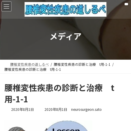
コ
ナ
ン
ビ
テ
ゲ
ン
ー
ツ
シ
へ
ョ
メディア
ス
ン
キ
に
ッ
移
プ
動
腰椎変性疾患の道しるべ
腰椎変性疾患の診断と治療 t用-1-1
腰椎変性疾患の診断と治療 t用-1-1
腰椎変性疾患の診断と治療 t
用-1-1
最
2020年8月1日
2020年8月1日
neurosurgeon.sato
終
更
新
日