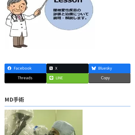
時
:
Facebook
X
Bluesky
Threads
LINE
Copy
MD手術