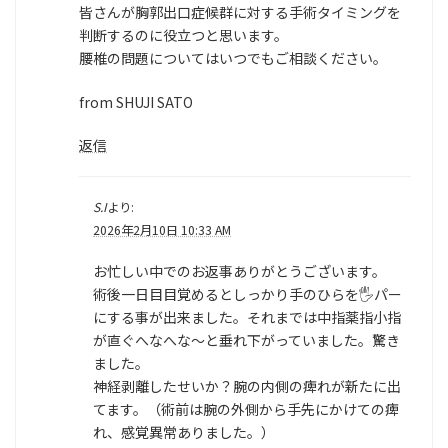
皆さんが胸郭出口症候群に対する手術タイミングを
判断するのに役立つと思います。
腰椎の問題についてはいつでもご相談ください。
from SHUJI SATO
返信
S.I
より:
2026年2月10日 10:33 AM
お忙しい中でのお返事ありがとうございます。
術後一日目目覚めるとしっかり手のひらを🖐️パー
にする事が出来ました。それまでは中指薬指小指
が直ぐへなへな〜と垂れ下がっていました。驚き
ました。
神経剥離したせいか？腕の内側の痺れが新たに出
てます。（術前は腕の外側から手先にかけての痺
れ、感覚異常ありました。）