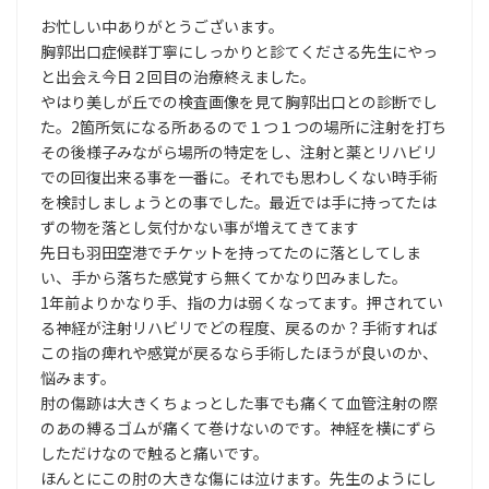
お忙しい中ありがとうございます。
胸郭出口症候群丁寧にしっかりと診てくださる先生にやっ
と出会え今日２回目の治療終えました。
やはり美しが丘での検査画像を見て胸郭出口との診断でし
た。2箇所気になる所あるので１つ１つの場所に注射を打ち
その後様子みながら場所の特定をし、注射と薬とリハビリ
での回復出来る事を一番に。それでも思わしくない時手術
を検討しましょうとの事でした。最近では手に持ってたは
ずの物を落とし気付かない事が増えてきてます
先日も羽田空港でチケットを持ってたのに落としてしま
い、手から落ちた感覚すら無くてかなり凹みました。
1年前よりかなり手、指の力は弱くなってます。押されてい
る神経が注射リハビリでどの程度、戻るのか？手術すれば
この指の痺れや感覚が戻るなら手術したほうが良いのか、
悩みます。
肘の傷跡は大きくちょっとした事でも痛くて血管注射の際
のあの縛るゴムが痛くて巻けないのです。神経を横にずら
しただけなので触ると痛いです。
ほんとにこの肘の大きな傷には泣けます。先生のようにし