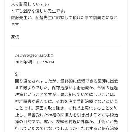
来て診察しています。
とても温厚な優しい先生です。
佐藤先生と、船越先生に診察して頂けた事で前向きになれ
ます。
返信
neurosurgeon.sato
より:
2025年5月3日 11:26 PM
S.I.
回り道をされましたが、最終的に信頼できる医師に出会
えて何よりでした。保存治療か手術治療か、今後の経過
次第ということですが、是非知っていて欲しいことは、
神経障害が進んでは、それを治す手術治療はないという
ことです。原因を取り除き、それ以上悪化することを防
止し、障害受けた神経の回復力を引き出すことが手術治
療の目的です。確か、左鎖骨付近に外傷か、手術かが先
行していたのではないでしょうか。だとすると保存治療