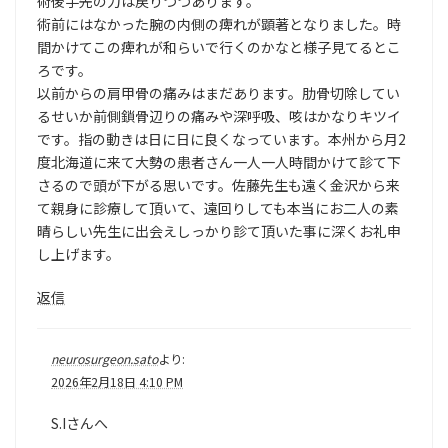
術後手先の力は戻りつつあります。
術前にはなかった腕の内側の痺れが顕著となりました。時
間かけてこの痺れが和らいで行くのかなと様子見てるとこ
ろです。
以前からの肩甲骨の痛みはまだあります。肋骨切除してい
るせいか前側鎖骨辺りの痛みや深呼吸、咳はかなりキツイ
です。指の動きは日に日に良くなっています。本州から月2
度北海道に来て大勢の患者さん一人一人時間かけて診て下
さるので頭が下がる思いです。佐藤先生も遠く金沢から来
て親身に診療して頂いて、遠回りしても本当にお二人の素
晴らしい先生に出会えしっかり診て頂いた事に深くお礼申
し上げます。
返信
neurosurgeon.sato
より:
2026年2月18日 4:10 PM
S.Iさんへ