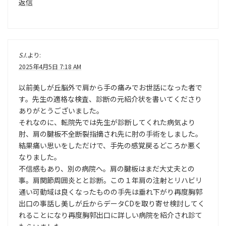
返信
S.I.
より:
2025年4月5日 7:18 AM
以前美しが丘脳外で肩から手の痛みでお世話になった者で
す。先生の適格な検査、診断の元紹介状を書いてくださり
ありがとうございました。
それなのに、転院先では先生が診断してくれた病気より
肘、肩の腱板不全断裂指摘され先に肘の手術をしました。
結果痛い思いをしただけで、手先の感覚戻るどころか悪く
なりました。
不信感もあり、別の病院へ。肩の腱板はまだ大丈夫との
事。肩関節周囲炎とと診断。この１年肩の注射とリハビリ
通い可動域は良くなったものの手先は垂れ下がり再度胸郭
出口の事話し美しが丘からデータCDを取り寄せ検討してく
れることになり再度胸郭出口に詳しい病院を紹介され診て