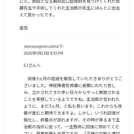
にと。原因となる胸郭出口症候群を見つけてくれた佐
藤先生や手術してくれた主治医の先生にほんとに出会
えて良かったです。
返信
neurosurgeon.sato
より:
2026年5月13日 9:33 PM
S.Iさんへ
術後3ヵ月の経過を報告していただきありがとうご
ざいました。神経障害性疼痛に長期にわたり苦し
み、泣かされてきた辛い日々からやっと解放される
ことを実感しているようですね。主治医が言われた
ように、まだ3ヵ月、と私も思います。これからも改
善が進むと期待できますよ。しかし、いづれ回復が
鈍化し、終着点が訪れますが、その時が来るまで主
治医の指示に従って、一生懸命に回復に努めてくだ
さい。脊椎疾患も当然ですが、「正確な診断と適切