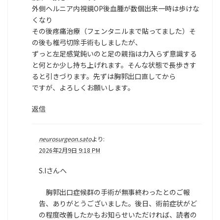
外側ヘルニア内視鏡OP後血腫が数個出来一時は歩けな
くなり
その後疼痛治療（フェンタニルまで貼ってました）そ
の後も椎弓切除手術もしましたが、
ずっと左足感覚鈍いのと足の親指は力入らず意識する
と何とか少し持ち上げれます。そんな状態で長歩きす
ると引きづります。先ずは胸郭出口直してから
ですが、よろしくお願いします。
返信
neurosurgeon.sato
より:
2026年2月9日 9:18 PM
S.Iさんへ
胸郭出口症候群の手術が無事終わったとのご報
告、ありがとうございました。後日、術前症状がど
の程度改善したかもお知らせいただければ、読者の