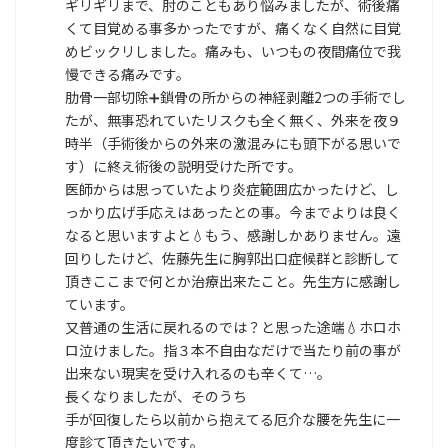
ギリギリまで、肘のこともあり悩みましたが、術後痛
くて目覚める事多かったですが、痛くなく自然に目覚
めビックリしました。痛みも、いつもの夜間痛位で我
慢できる痛みです。
肋骨一部切除➕️鎖骨の所からの神経剥離2つの手術でし
たが、無事恐れていたリスクも全く無く、外来を夜９
時半（手術後からの外来の激混みにも頭下がる思いで
す）に終え術後の説明受けた所です。
医師からは思っていたより炎症範囲広かったけど、し
っかり広げ手応えはあったとの事。今までよりは良く
なると思いますよと💧もう、感謝しかありません。遠
回りしたけど、佐藤先生に胸郭出口症候群と診断して
頂きここまで何とか治療出来たこと。先生方に感謝し
ています。
又普通の生活に戻れるのでは？と思った途端💧ホロホ
ロ泣けました。指３本不自由なだけで当たり前の事が
出来ない現実を受け入れるのも辛くて…。
長くなりましたが、そのうち
手が回復したら以前から抱えてる厄介な腰を先生に一
度診て頂きたいです。