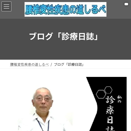
コ
ナ
ン
ビ
テ
ゲ
ン
ー
ツ
シ
へ
ョ
ブログ「診療日誌」
ス
ン
キ
に
ッ
移
プ
動
腰椎変性疾患の道しるべ
ブログ「診療日誌」