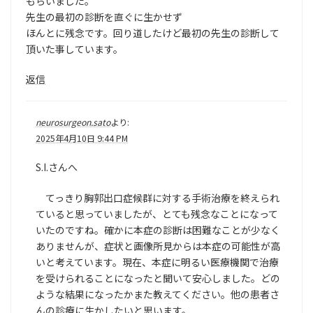
もらいました。
先生の最初の診断を直ぐに生かせず
ほんとに残念です。回り道したけど最初の先生の診断して
頂いた事しています。
返信
neurosurgeon.sato
より:
2025年4月10日 9:44 PM
S.I.さんへ
てっきり胸郭出口症候群に対する手術治療を終えられ
ていると思っていましたが、とても残念なことになって
いたのですね。確かに本症の診断は困難なことが少なく
ありませんが、症状と画像所見からは本症の可能性が高
いと考えています。現在、本症に明るい医療機関で治療
を受けられることになったと聞いて安心しました。どの
ような結果になったかまた教えてください。他の患者さ
んの診療に生かしたいと思います。