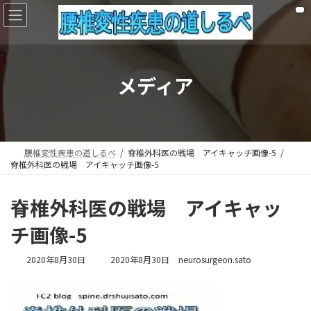
コ
ナ
ン
ビ
テ
ゲ
ン
ー
ツ
シ
へ
ョ
メディア
ス
ン
キ
に
ッ
移
プ
動
腰椎変性疾患の道しるべ
脊椎外科医の戦場 アイキャッチ画像-5
脊椎外科医の戦場 アイキャッチ画像-5
脊椎外科医の戦場 アイキャッ
チ画像-5
最
2020年8月30日
2020年8月30日
neurosurgeon.sato
終
更
新
日