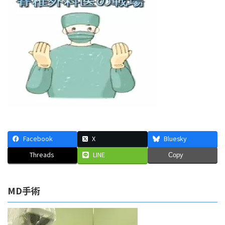
時
:
Facebook
X
Bluesky
Threads
LINE
Copy
MD手術