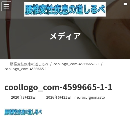
コ
ナ
ン
ビ
テ
ゲ
ン
ー
ツ
シ
へ
ョ
メディア
ス
ン
キ
に
ッ
移
プ
動
腰椎変性疾患の道しるべ
coollogo_com-4599665-1-1
coollogo_com-4599665-1-1
coollogo_com-4599665-1-1
最
2020年8月23日
2026年6月21日
neurosurgeon.sato
終
更
新
日
時
: