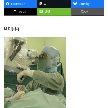
Facebook
X
Bluesky
Threads
LINE
Copy
MD手術