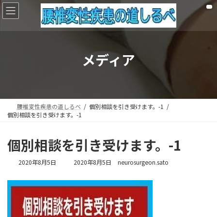
コ
ナ
ン
ビ
テ
ゲ
ン
ー
ツ
シ
へ
ョ
メディア
ス
ン
キ
に
ッ
移
プ
動
腰椎変性疾患の道しるべ
個別相談を引き受けます。-1
個別相談を引き受けます。-1
個別相談を引き受けます。-1
最
2020年8月5日
2020年8月5日
neurosurgeon.sato
終
更
新
日
時
: