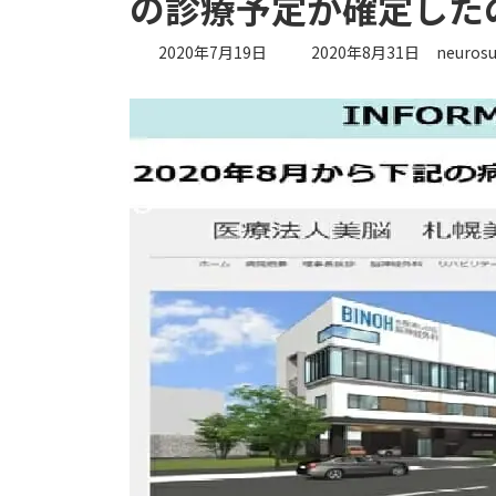
の診療予定が確定した
最
2020年7月19日
2020年8月31日
neurosu
終
更
新
日
時
: