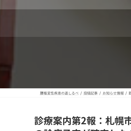
コ
ナ
ン
ビ
テ
ゲ
ン
ー
ツ
シ
へ
ョ
ス
ン
キ
に
ッ
移
プ
動
腰椎変性疾患の道しるべ
投稿記事
お知らせ情報
診療案内第2報：札幌