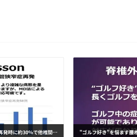
腰部脊柱管狭窄症の再発は加齢で増加し、再発時に約30％で他椎間に新しい病変を合併していたが、全例MD法で対処可能でした。